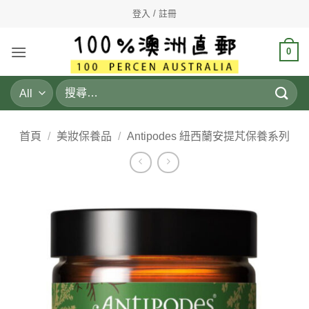
Skip
登入 / 註冊
to
content
0
搜
尋
關
鍵
首頁
/
美妝保養品
/
Antipodes 紐西蘭安提芃保養系列
字: