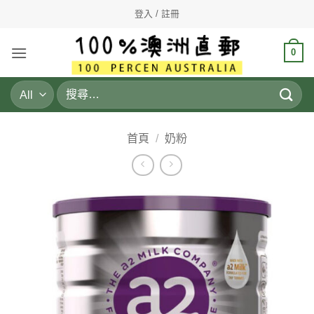
Skip
登入 / 註冊
to
content
0
搜
尋
關
鍵
首頁
/
奶粉
字: