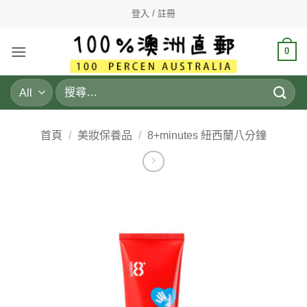
Skip
登入 / 註冊
to
content
0
搜
尋
關
鍵
首頁
/
美妝保養品
/
8+minutes 紐西蘭八分鐘
字: