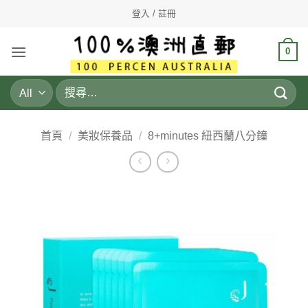
Skip
登入 / 註冊
to
content
0
搜
尋
關
鍵
首頁
/
美妝保養品
/
8+minutes 紐西蘭八分鐘
字: