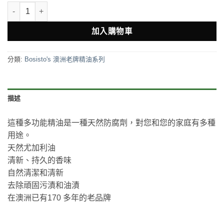
澳洲鸚鵡牌尤佳利精油 Bosisto's Eucalyptus Essential Oil 175M
加入購物車
分類:
Bosisto's 澳洲老牌精油系列
描述
這種多功能精油是一種天然防腐劑，對您和您的家庭有多種
用途。
天然尤加利油
清新、持久的香味
自然清潔和清新
去除頑固污漬和油漬
在澳洲已有170 多年的老品牌