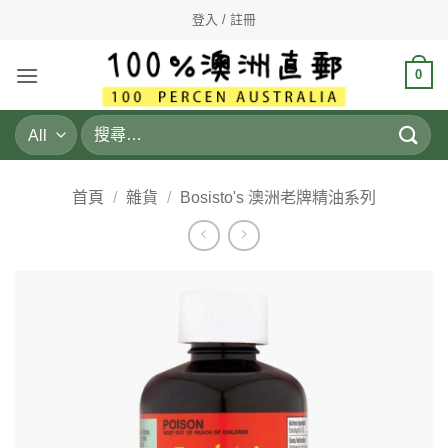
Skip
登入 / 註冊
to
content
0
搜
尋
關
鍵
首頁
/
雜貨
/
Bosisto's 澳洲老牌精油系列
字: