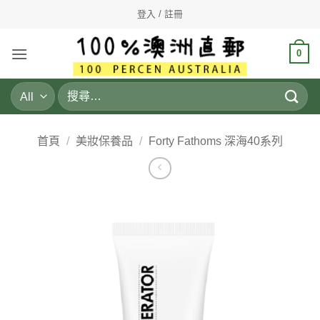
Skip
登入 / 註冊
to
content
0
搜
尋
關
鍵
首頁
/
美妝保養品
/
Forty Fathoms 深海40系列
字: