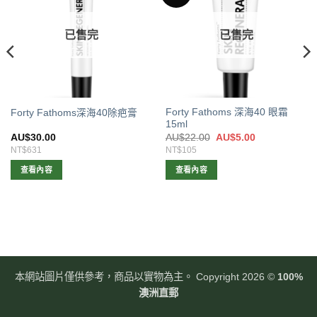
已售完
已售完
Forty Fathoms 深海40 眼霜
Forty Fathoms深海40除疤膏
15ml
原
目
AU$
30.00
AU$
22.00
AU$
5.00
始
前
NT$631
NT$105
價
價
格：
格：
查看內容
查看內容
AU$22.00。
AU$5.00。
本網站圖片僅供參考，商品以實物為主。 Copyright 2026 ©
100%
澳洲直郵