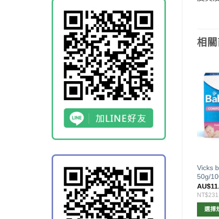
相關
e Goat 澳洲羊奶皂100g(10
Melrose Essential Greens 全能
Vick
道可選)
綠瘦子200g（新包裝）
50g/10
$
3.50
AU$
26.00
AU$
11
74
NT$547
NT$231
選擇規格
加入購物車
選擇