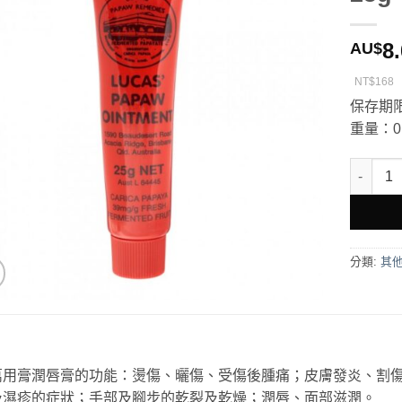
8
AU$
NT$168
保存期限
重量：0.
Lucas 
分類:
其
萬用膏潤唇膏的功能：燙傷、曬傷、受傷後腫痛；皮膚發炎、割
及濕疹的症狀；手部及腳步的乾裂及乾燥；潤唇、面部滋潤。