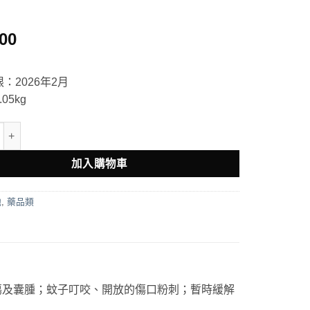
.00
：2026年2月
05kg
Papaw Ointment 木瓜霜 25g 數量
加入購物車
他
,
藥品類
傷及囊腫；蚊子叮咬、開放的傷口粉刺；暫時緩解