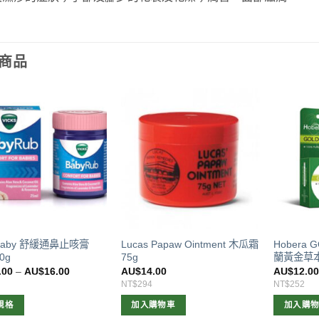
商品
s baby 舒緩通鼻止咳膏
Lucas Papaw Ointment 木瓜霜
Hobera 
0g
75g
蘭黃金草本
.00
–
AU$
16.00
AU$
14.00
AU$
12.0
NT$294
NT$252
規格
加入購物車
加入購