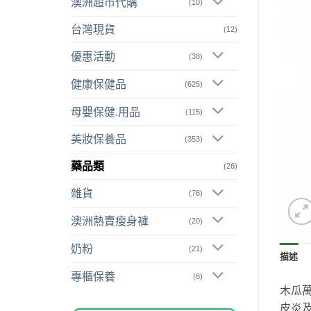
澳洲超市代購
(10)
台灣現貨
(12)
優惠活動
(38)
健康保健品
(625)
母嬰保健.用品
(115)
美妝保養品
(353)
藥品類
(26)
雜貨
(76)
澳洲熱賣瘦身褲
(20)
奶粉
(21)
描述
專櫃保養
(8)
木瓜
皮炎