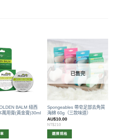
已售完
GOLDEN BALM 紐西
Spongeables 帶皂足部去角質
萬用膏(黃金膏)30ml
海綿 60g（三款味道）
0
AU$
10.00
NT$210
物車
選擇規格