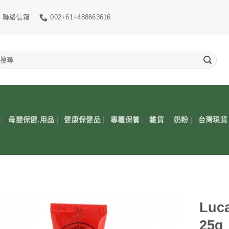
聯絡信箱
002+61+488663616
搜
尋
關
鍵
:
母嬰保健.用品
健康保健品
專櫃保養
雜貨
奶粉
台灣現貨
Luc
25g