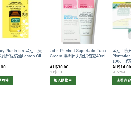
day Plantation 星期四農
John Plunkett Superfade Face
星期四農莊T
%純檸檬精油Lemon Oil
Cream 澳洲醫美級除斑霜40ml
Planta
100g（
.00
AU$
30.00
AU$
14.0
NT$631
NT$294
購物車
加入購物車
查看內