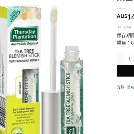
1
AU$
NT$294
保存期
重量：0.
星期四農莊 
分類:
美