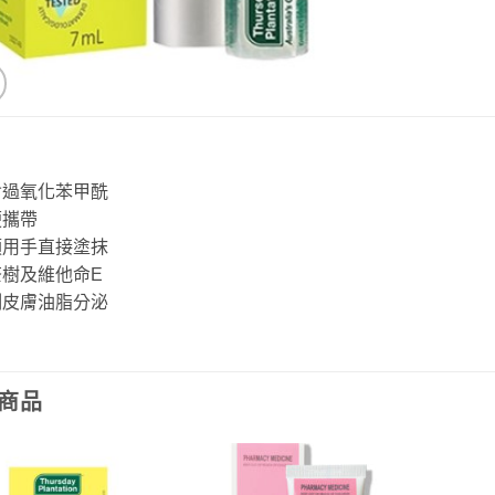
含過氧化苯甲酰
便攜帶
須用手直接塗抹
茶樹及維他命E
制皮膚油脂分泌
商品