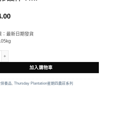
4.00
限：最新日期發貨
05kg
ThursdayPlantation茶樹修護棒 7ml 數量
加入購物車
妝保養品
,
Thursday Plantation星期四農莊系列