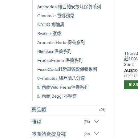
Antipodes 紐西蘭安提芃保養系列
Chantelle 香娜露兒
NATIO 娜迪奧
Swisse-護膚
Aromatic Herbs保養系列
Blingkiss保養系列
ogy Rosehip Oil Antioxidant
星期四農莊 Thursday
Thurs
玫瑰果油 抗氧化30ml
Plantation 薄荷精油25ml
莊100
FreezeFrame 保養系列
25ml
FicceCode菲斯寇頭髮保養系列
$
27.00
AU$
10.00
AU$
10
568
NT$210
NT$210
8+minutes 紐西蘭八分鐘
加入購物車
加入購物車
加入
紐西蘭Wild Ferns保養系列
紐西蘭 Beggi 鼻精靈
藥品類
(26)
雜貨
(76)
澳洲熱賣瘦身褲
(20)