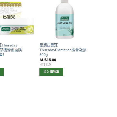
已售完
hursday
星期四農莊
tion茶樹蜂蜜面膜
ThursdayPlantation蘆薈凝膠
停產）
500g
0
AU$
15.00
NT$315
容
加入購物車