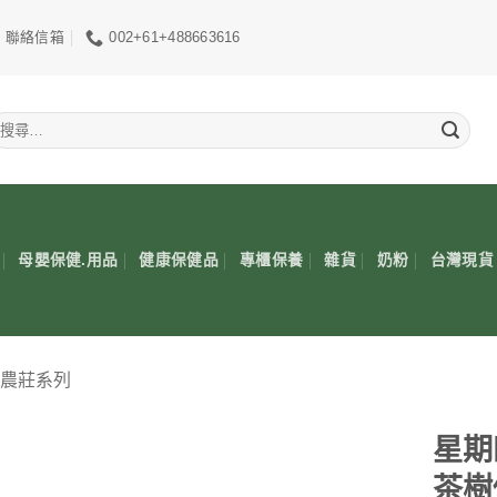
聯絡信箱
002+61+488663616
搜
尋
關
鍵
:
母嬰保健.用品
健康保健品
專櫃保養
雜貨
奶粉
台灣現貨
星期四農莊系列
星期四
茶樹