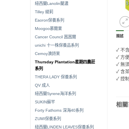
紐西蘭Lanolin蘭濃
Tilley 緹莉
Eaoron保養系列
Moogoo慕爾果
描述
Cancer Council 茜茜爾
unichi 十一株保養品系列
✓ 不
Cemoy澳詩茉
✓ 方
Thursday Plantation星期四農莊
✓ 無
系列
✓ 含
THERA LADY 保養系列
✓ 控
QV 成人
紐西蘭Syrene海洋系列
SUKIN蘇芊
相關
Forty Fathoms 深海40系列
ZUMI保養系列
紐西蘭LINDEN LEAVES保養系列