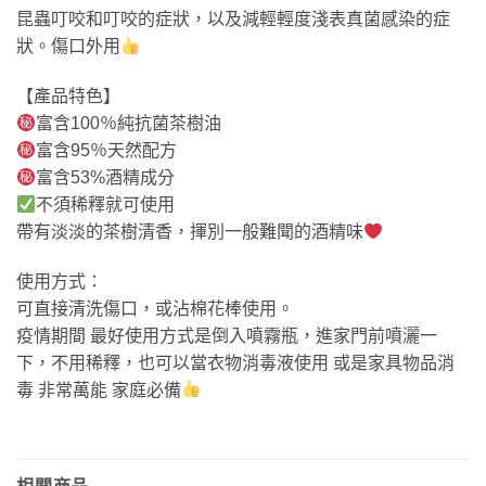
昆蟲叮咬和叮咬的症狀，以及減輕輕度淺表真菌感染的症
狀。傷口外用
【產品特色】
富含100％純抗菌茶樹油
富含95％天然配方
富含53%酒精成分
不須稀釋就可使用
帶有淡淡的茶樹清香，揮別一般難聞的酒精味
使用方式：
可直接清洗傷口，或沾棉花棒使用。
疫情期間 最好使用方式是倒入噴霧瓶，進家門前噴灑一
下，不用稀釋，也可以當衣物消毒液使用 或是家具物品消
毒 非常萬能 家庭必備