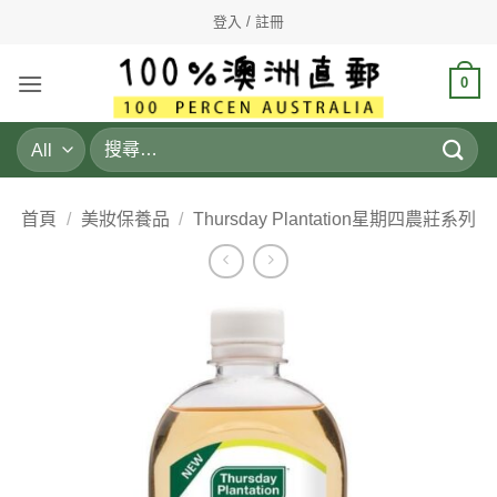
Skip
登入 / 註冊
to
content
0
搜
尋
關
鍵
首頁
/
美妝保養品
/
Thursday Plantation星期四農莊系列
字: