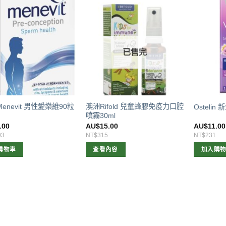
已售完
t Menevit 男性愛樂維90粒
澳洲Rifold 兒童蜂膠免疫力口腔
Ostelin
噴霧30ml
.00
AU$
15.00
AU$
11.00
03
NT$315
NT$231
購物車
查看內容
加入購