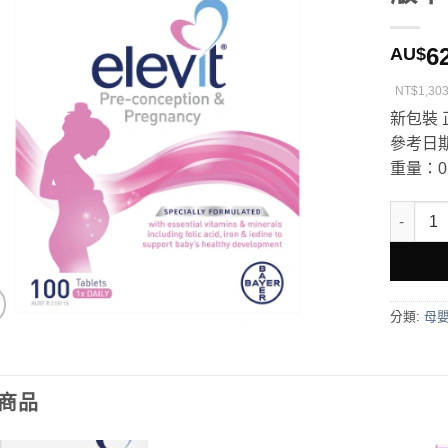
6
AU$
NT$1,30
新包裝 
參考日期
重量：0.
Elevi
分類:
母嬰
商品