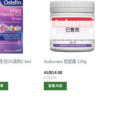
已售完
 新生兒D3滴劑2.4ml
Sudocrem 屁屁霜 125g
AU$
14.00
NT$294
物車
查看內容