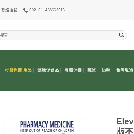
聯絡信箱
002+61+488663616
搜
尋
關
鍵
:
母嬰保健.用品
健康保健品
專櫃保養
雜貨
奶粉
台灣現貨
Ele
版不