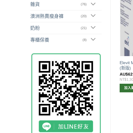
雜貨
(76)
澳洲熱賣瘦身褲
(20)
奶粉
(21)
專櫃保養
(8)
orevive 兒童耳垢清潔噴霧
Elevi
Elevit哺乳期愛樂維60粒 (新版)
ml (兔子潔耳)
(新版)
$
15.00
AU$
32.00
AU$
62
315
NT$673
NT$1,3
加入購物車
加入購物車
加入