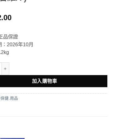
2.00
3
正品保證
：2026年10月
2kg
t女性愛樂維100粒 (澳洲新版不含維A ) 數量
加入購物車
保健.用品