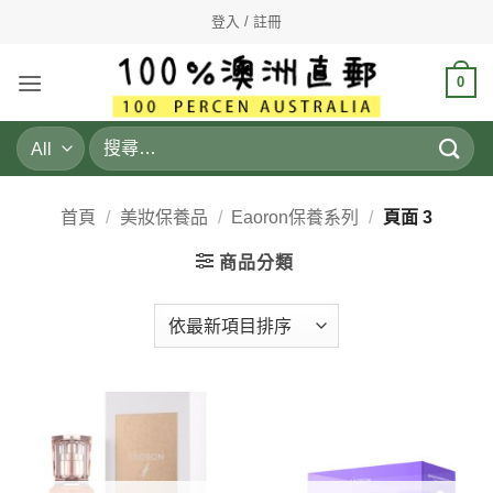
Skip
登入 / 註冊
to
content
0
搜
尋
關
鍵
首頁
/
美妝保養品
/
Eaoron保養系列
/
頁面 3
字:
商品分類