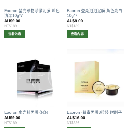
Eaoron 瑩亮礦物淨徹泥膜 藍色
Eaoron 瑩亮泡泡泥膜 黃色亮白
清潔10g*7
10g*7
AU$
9.00
AU$
9.00
NT$189
NT$189
查看內容
查看內容
已售完
Eaoron 水光針面膜-泡泡
Eaoron -蜂毒面膜8粒裝 附刷子
AU$
9.00
AU$
16.00
NT$189
NT$336