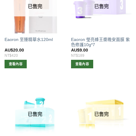
已售完
已售完
Eaoron 瑩亮蜂王漿晚安面膜 紫
Eaoron 至臻精華水120ml
色修護10g*7
AU$
20.00
AU$
9.00
NT$420
NT$189
查看內容
查看內容
已售完
已售完