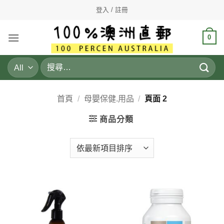
Skip
登入 / 註冊
to
content
0
搜
尋
關
鍵
首頁
/
母嬰保健.用品
/
頁面 2
字:
商品分類