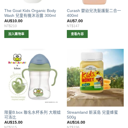
The Goat Kids Organic Body
Curash 嬰幼兒洗髮護髮二合一
Wash 兒童有機沐浴露 300ml
400ml
AU$
10.00
AU$
7.00
NT$210
NT$147
加入購物車
查看內容
限量B.box 聯名水杯系列 大眼蛙
Streamland 新溪島 兒童蜂蜜
可洛比
500g
AU$
15.00
AU$
16.00
NT$315
NT$336