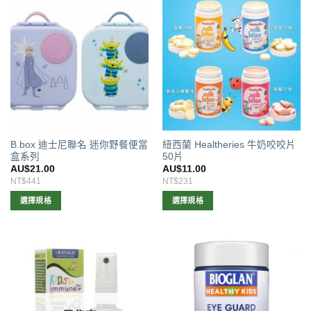
B.box 迪士尼聯名 迷你野餐便當
紐西蘭 Healtheries 牛奶咬咬片
盒系列
50片
AU$
21.00
AU$
11.00
NT$441
NT$231
選擇規格
選擇規格
此
此
產
產
品
品
有
有
多
多
種
種
款
款