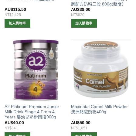
面
飼配方奶粉二段 800g(新版）
選
AU$
115.50
AU$
39.00
擇
NT$2,428
NT$820
選
加入購物車
加入購物車
項
A2 Platinum Premium Junior
Maxinatal Camel Milk Powder
Milk Drink Stage 4 From 4
澳洲駱駝奶粉400g
Years 嬰幼兒奶粉四段900g
AU$
40.00
AU$
50.00
NT$841
NT$1,051