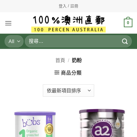
Skip
登入 / 註冊
to
content
0
搜
尋
關
鍵
首頁
/
奶粉
字:
商品分類