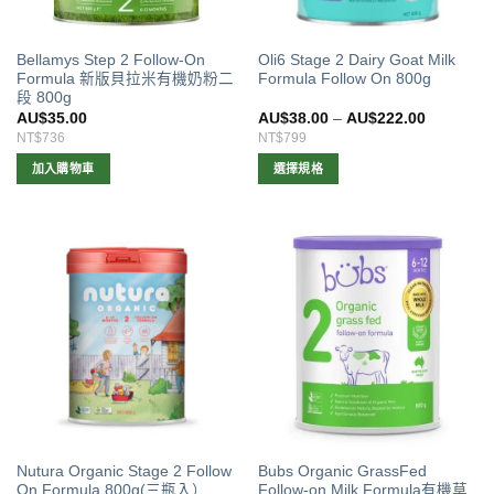
Bellamys Step 2 Follow-On
Oli6 Stage 2 Dairy Goat Milk
Formula 新版貝拉米有機奶粉二
Formula Follow On 800g
段 800g
AU$
35.00
AU$
38.00
–
AU$
222.00
NT$736
NT$799
加入購物車
選擇規格
此
產
品
有
多
種
款
式。
可
在
產
品
Nutura Organic Stage 2 Follow
Bubs Organic GrassFed
頁
On Formula 800g(三瓶入）
Follow-on Milk Formula有機草