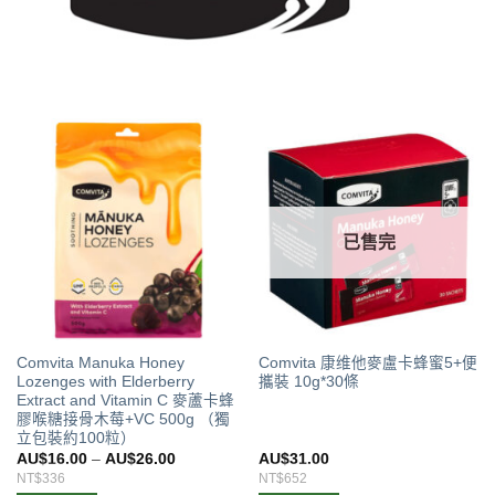
已售完
Comvita Manuka Honey
Comvita 康维他麥盧卡蜂蜜5+便
Lozenges with Elderberry
攜裝 10g*30條
Extract and Vitamin C 麥蘆卡蜂
膠喉糖接骨木莓+VC 500g （獨
立包裝約100粒）
AU$
16.00
–
AU$
26.00
AU$
31.00
NT$336
NT$652