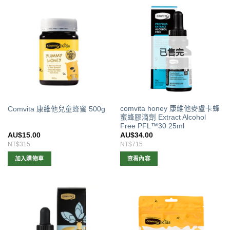
品
品
有
有
多
多
種
種
款
款
已售完
式。
式。
可
可
在
在
產
產
品
品
comvita honey 康維他麥盧卡蜂
Comvita 康維他兒童蜂蜜 500g
頁
頁
蜜蜂膠滴劑 Extract Alcohol
面
面
Free PFL™30 25ml
選
選
AU$
15.00
AU$
34.00
擇
擇
NT$315
NT$715
選
選
加入購物車
查看內容
項
項