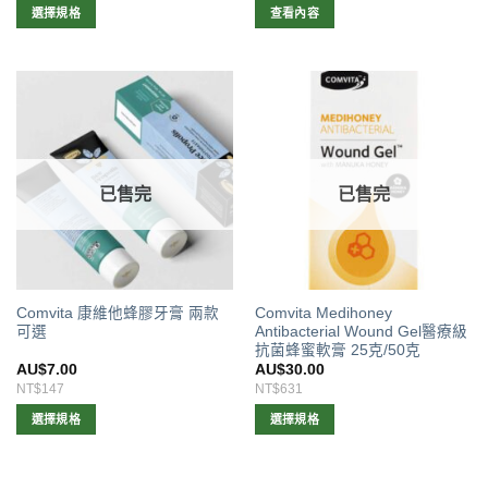
選擇規格
查看內容
此
產
品
有
多
種
款
已售完
已售完
式。
可
在
產
品
Comvita 康維他蜂膠牙膏 兩款
Comvita Medihoney
頁
可選
Antibacterial Wound Gel醫療級
面
抗菌蜂蜜軟膏 25克/50克
選
AU$
7.00
AU$
30.00
擇
NT$147
NT$631
選
選擇規格
選擇規格
項
此
此
產
產