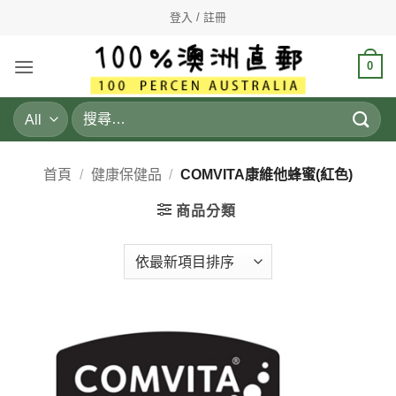
Skip
登入 / 註冊
to
content
0
搜
尋
關
鍵
首頁
/
健康保健品
/
COMVITA康維他蜂蜜(紅色)
字:
商品分類