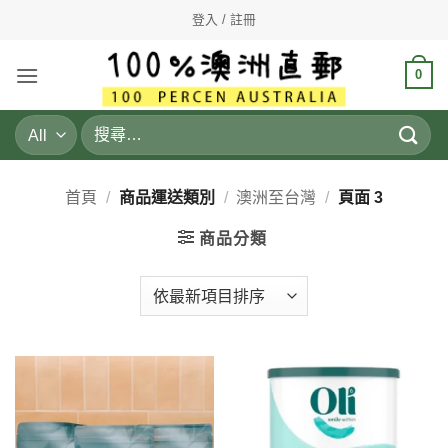
Skip
登入 / 註冊
to
content
0
搜
尋
關
鍵
首頁
/
商品運送類別
/
澳洲至台灣
/
頁面 3
字:
商品分類