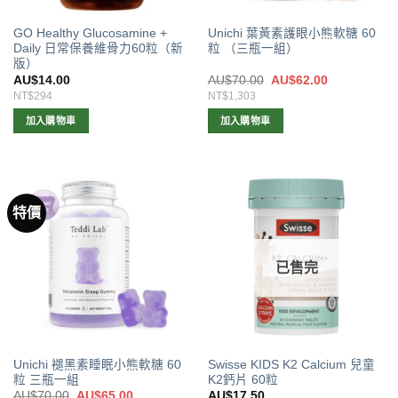
品
GO Healthy Glucosamine +
Unichi 葉黃素護眼小熊軟糖 60
頁
Daily 日常保養維骨力60粒（新
粒 （三瓶一組）
面
版）
選
原
目
AU$
14.00
AU$
70.00
AU$
62.00
擇
始
前
NT$294
NT$1,303
價
價
選
格：
格：
加入購物車
加入購物車
AU$70.00。
AU$62.00。
項
特價
已售完
Unichi 褪黑素睡眠小熊軟糖 60
Swisse KIDS K2 Calcium 兒童
粒 三瓶一組
K2鈣片 60粒
原
目
AU$
70.00
AU$
65.00
AU$
17.50