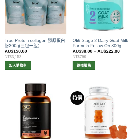
True Protein collagen 膠原蛋白
Oli6 Stage 2 Dairy Goat Milk
粉300g(三包一組）
Formula Follow On 800g
AU$
150.00
AU$
38.00
–
AU$
222.00
NT$3,153
NT$799
加入購物車
選擇規格
此
產
品
有
特價
多
種
款
式。
可
在
產