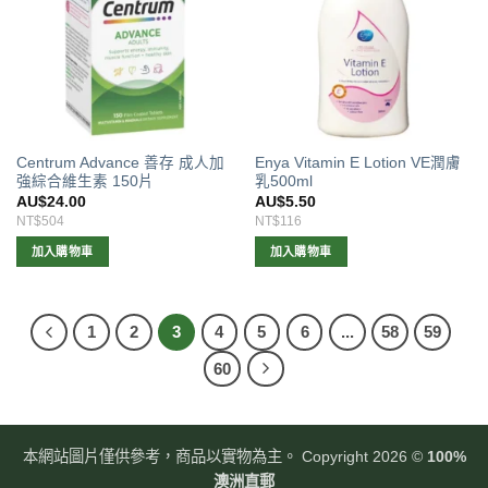
Centrum Advance 善存 成人加
Enya Vitamin E Lotion VE潤膚
強綜合維生素 150片
乳500ml
AU$
24.00
AU$
5.50
NT$504
NT$116
加入購物車
加入購物車
1
2
3
4
5
6
...
58
59
60
本網站圖片僅供參考，商品以實物為主。 Copyright 2026 ©
100%
澳洲直郵